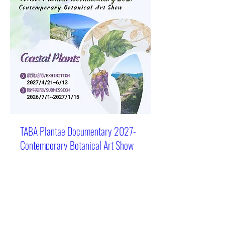
TABA Plantae Documentary 2027-
Contemporary Botanical Art Show
7月01日週三
More info
詳細資訊/Details