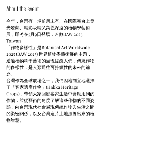
About the event
今年，台灣有一場前所未有、在國際舞台上發
光發熱、精彩吸睛又寓義深遠的植物學藝術
展，即將在5月9日登場，叫做BAW 2025 
Taiwan！
「作物多樣性」是Botanical Art Worldwide 
2025 (BAW 2025) 世界植物學藝術展的主題，
透過植物科學藝術的呈現提醒人們，傳統作物
的多樣性，是人類通往可持續性的未來的鑰
匙。
台灣作為全球展場之ㄧ，我們因地制宜地選擇
了「客家遺產作物」(Hakka Heritage 
Crops)，帶領大家回顧客家生活中會應用到的
作物，並從藝術的角度了解這些作物的不同姿
態，向台灣現代社會展現傳統作物與生活之間
的緊密關係，以及台灣這片土地滋養出來的植
物智慧。
台灣植物學藝術協會(TABA)歷時兩年代表台
灣策畫本展，提出「跨越世界當今氣候變遷、
棲息地喪失與疾病等挑戰，通向未來的密碼就