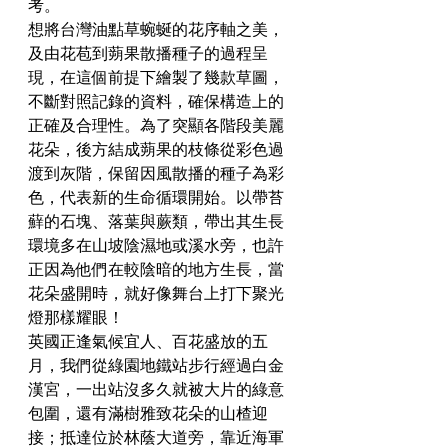
考。
想將台灣油點草蜿蜒的花序軸之美，
及由花苞到蒴果散播種子的過程呈
現，在這個前提下繪製了幾款草圖，
不斷對照記錄的資料，確保構造上的
正確及合理性。為了突顯各階段美麗
花朵，後方結成蒴果的枝條從彩色過
渡到灰階，保留因風散播的種子為彩
色，代表新的生命循環開始。以帶苔
蘚的石塊、落葉與蕨類，帶出其生長
環境多在山坡陰濕地或溪水旁，也許
正因為他們在較陰暗的地方生長，當
花朵盛開時，就好像舞台上打下聚光
燈那樣耀眼！
英國正逢氣候宜人、百花盛放的五
月，我們從綠園地鐵站步行經過白金
漢宮，一出站沒多久就被大片的綠意
包圍，還有滿樹雅致花朵的山楂迎
接；抵達位於林蔭大道旁，靠近海軍