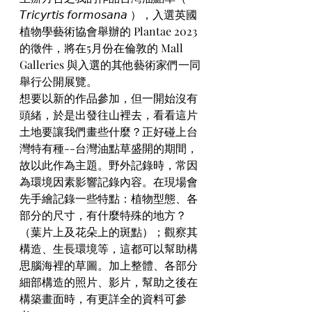
𝘛𝘳𝘪𝘤𝘺𝘳𝘵𝘪𝘴 𝘧𝘰𝘳𝘮𝘰𝘴𝘢𝘯𝘢 ），入選英國
植物學藝術協會舉辦的 Plantae 2023 
的徵件，將在5月份在倫敦的 Mall 
Galleries 與入選的其他藝術家們一同
舉行公開展覽。
想要以新的作品參加，但一開始沒有
頭緒，於是出發往山裡去，看看這片
土地要讓我們畫些什麼？正好碰上台
灣特有種--台灣油點草盛開的期間，
故以此作為主題。野外記錄時，常因
為環境因素影響記錄內容。在現場會
先手繪記錄一些特點：植物型態、各
部分的尺寸，有什麼特殊的地方？
（葉片上及花朵上的斑點）；觀察其
構造、生長環境等，這都可以幫助構
思腦海裡的草圖。加上整體、各部分
細部構造的照片、影片，幫助之後在
構築畫面時，有更詳全的資料可參