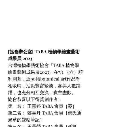
[協會辦公室] TABA 植物學繪畫藝術
成果展 2023
台灣植物學藝術協會「TABA 植物學
繪畫藝術成果展2023」在7/1 （六）順
利開幕，近90幅botanical art作品爭
相吸晴，活動豐富緊湊，參與人數踴
躍，也充分相互交流，賓主盡歡。
協會恭喜以下得獎創作者：
第一名： 王慧婷 TABA 會員［菱］
第二名： 鄭喜丹 TABA 會員［佛氏通
泉草的觀察筆記］
第三名： 王長瑩 TABA 會員［孤挺