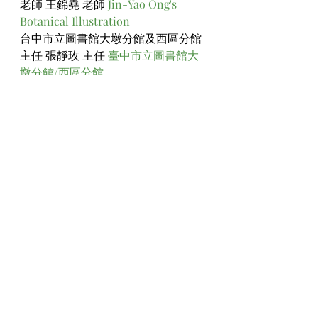
老師 王錦堯 老師 
Jin-Yao Ong's 
Botanical Illustration
台中市立圖書館大墩分館及西區分館
主任 張靜玫 主任 
臺中市立圖書館大
墩分館/西區分館
珍寶蘭園負責人暨 蘭花育種專家 陳易
聖 老師 
https://www.facebook.com/Aqua.AN
DY?mibextid=LQQJ4d
感謝幕後工作的四位評審（為維持公
正性並避免評審困擾，評審身份不公
開）
感謝講座「藝術之心」主持人與參與
講者
台灣植物學藝術協會會員 劉玉雲
台灣植物學藝術協會 基礎班12班學員 
王俊棋
台北市大安社區大學初階班學員 張慧