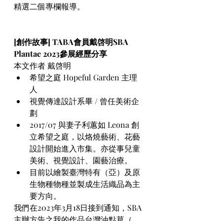
精選二個專欄報導。
[創作故事] TABA會員戴啓明SBA 
Plantae 2023參展經歷分享
本文作者 戴啓明
希望之庭 Hopeful Garden 主理
人
視覺傳達設計系畢 / 曾任美術企
劃 
2017/07 與妻子利蕙如 Leona 創
立希望之庭，以烙燒藝術、花藝
設計開始進入市集。亦從事兒童
美術、視覺設計、園藝治療。
目前以繪製臺灣特有（亞）及原
生物種物種並製成生活織品為主
要方向。
我們在2023年3月18日接到通知，SBA 
主辦方告之我的作品台灣油點草（ 