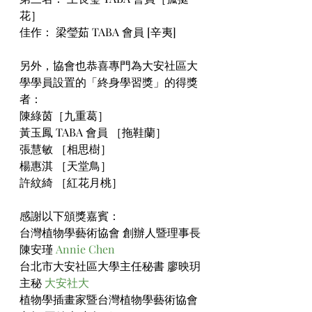
花］
佳作： 梁瑩茹 TABA 會員 [辛夷]
另外，協會也恭喜專門為大安社區大
學學員設置的「終身學習獎」的得獎
者：
陳綠茵［九重葛］
黃玉鳳 TABA 會員 ［拖鞋蘭］
張慧敏 ［相思樹］
楊惠淇 ［天堂鳥］
許紋綺 ［紅花月桃］
感謝以下頒獎嘉賓：
台灣植物學藝術協會 創辦人暨理事長 
陳安瑾 
Annie Chen
台北市大安社區大學主任秘書 廖映玥
主秘 
大安社大
植物學插畫家暨台灣植物學藝術協會