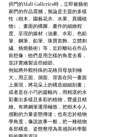
拱門的Mall Galleries時，立即被藝術
家們的作品震撼，無論是主題的多樣
性（樹木、園藝花卉、水果、異國植
物）、畫面的構圖、畫作的細緻程
度、呈現的媒材（油畫、水彩、色鉛
筆、鋼筆、鉛筆、珠寶首飾、立體刺
繡、烙燒藝術）等，近距離站在作品
前想像：他們是用怎樣的角度去看，
並詳實繪製這些細節。
例如將外觀特殊的花格貝母放到極
大，用正面、側面、背面在同一畫面
上展現，將花朵上的構造細細刻畫；
或者是在小巧的篇幅內，用精湛的水
彩畫出多樣且多彩的植物，豐盛且精
緻。有將鋼筆運用極致，把樹木令人
感動的力量姿態傳達；也有忠於植物
學角度，像說故事一般，把一種植物
各部構造、姿態整理為美感與科學艱
鉅的圖面資訊。